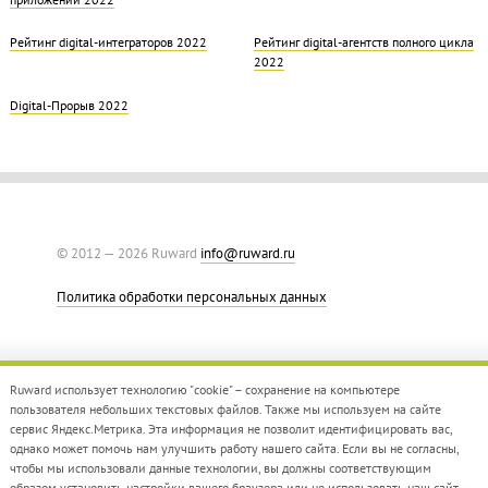
Рейтинг digital-интеграторов 2022
Рейтинг digital-агентств полного цикла
2022
Digital-Прорыв 2022
© 2012 — 2026 Ruward
info@ruward.ru
Политика обработки персональных данных
Ruward использует технологию "cookie" – сохранение на компьютере
пользователя небольших текстовых файлов. Также мы используем на сайте
сервис Яндекс.Метрика. Эта информация не позволит идентифицировать вас,
однако может помочь нам улучшить работу нашего сайта. Если вы не согласны,
Дизайн –
Red Collar
чтобы мы использовали данные технологии, вы должны соответствующим
Создание сайта –
Integrate
образом установить настройки вашего браузера или не использовать наш сайт.