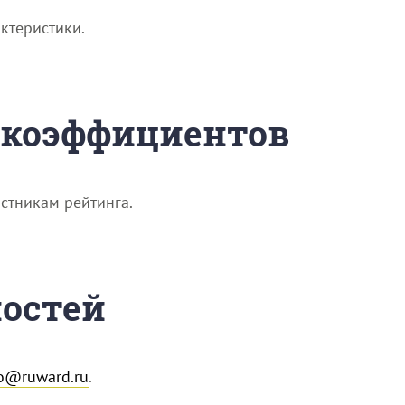
ктеристики.
х коэффициентов
стникам рейтинга.
ностей
fo@ruward.ru
.