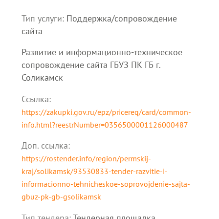
Тип услуги:
Поддержка/сопровождение
сайта
Развитие и информационно-техническое
сопровождение сайта ГБУЗ ПК ГБ г.
Соликамск
Ссылка:
https://zakupki.gov.ru/epz/pricereq/card/common-
info.html?reestrNumber=0356500001126000487
Доп. cсылка:
https://rostender.info/region/permskij-
kraj/solikamsk/93530833-tender-razvitie-i-
informacionno-tehnicheskoe-soprovojdenie-sajta-
gbuz-pk-gb-gsolikamsk
Тип тендера:
Тендерная площадка