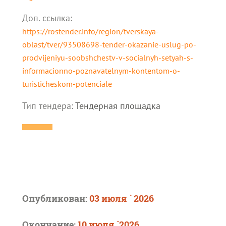
Доп. cсылка:
https://rostender.info/region/tverskaya-
oblast/tver/93508698-tender-okazanie-uslug-po-
prodvijeniyu-soobshchestv-v-socialnyh-setyah-s-
informacionno-poznavatelnym-kontentom-o-
turisticheskom-potenciale
Тип тендера:
Тендерная площадка
Опубликован:
03 июля ` 2026
Окончание:
10 июля `2026