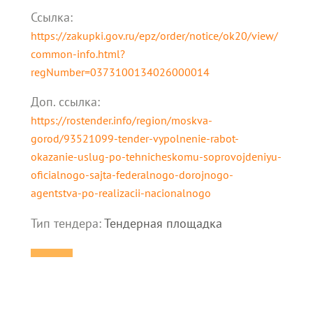
Ссылка:
https://zakupki.gov.ru/epz/order/notice/ok20/view/
common-info.html?
regNumber=0373100134026000014
Доп. cсылка:
https://rostender.info/region/moskva-
gorod/93521099-tender-vypolnenie-rabot-
okazanie-uslug-po-tehnicheskomu-soprovojdeniyu-
oficialnogo-sajta-federalnogo-dorojnogo-
agentstva-po-realizacii-nacionalnogo
Тип тендера:
Тендерная площадка