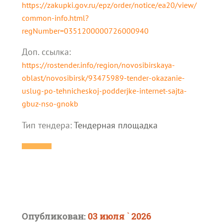
https://zakupki.gov.ru/epz/order/notice/ea20/view/
common-info.html?
regNumber=0351200000726000940
Доп. cсылка:
https://rostender.info/region/novosibirskaya-
oblast/novosibirsk/93475989-tender-okazanie-
uslug-po-tehnicheskoj-podderjke-internet-sajta-
gbuz-nso-gnokb
Тип тендера:
Тендерная площадка
Опубликован:
03 июля ` 2026