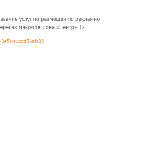
казание услуг по размещению рекламно-
тересах макрорегиона «Центр» T2
7-8e5c-a1cdd56afc08