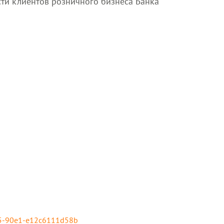
сти клиентов розничного бизнеса Банка
4b5-90e1-e12c6111d58b