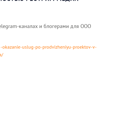
telegram-каналах и блогерами для ООО
5-okazanie-uslug-po-prodvizheniyu-proektov-v-
a/