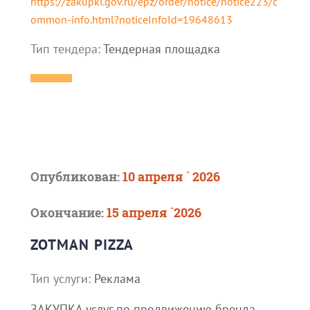
https://zakupki.gov.ru/epz/order/notice/notice223/c
ommon-info.html?noticeInfoId=19648613
Тип тендера:
Тендерная площадка
Опубликован:
10 апреля ` 2026
Окончание:
15 апреля `2026
ZOTMAN PIZZA
Тип услуги:
Реклама
ЗАКУПКА услуг по продвижению бренда