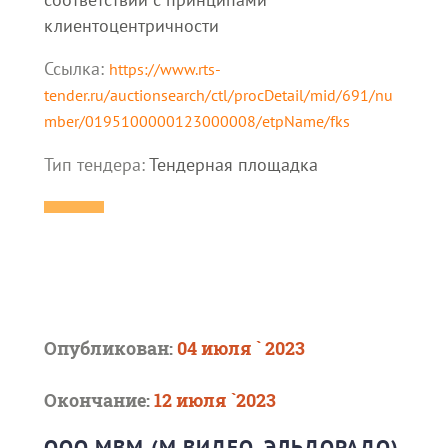
клиентоцентричности
Ссылка:
https://www.rts-
tender.ru/auctionsearch/ctl/procDetail/mid/691/nu
mber/0195100000123000008/etpName/fks
Тип тендера:
Тендерная площадка
Опубликован:
04 июля ` 2023
Окончание:
12 июля `2023
ООО МВМ (М.ВИДЕО, ЭЛЬДОРАДО)