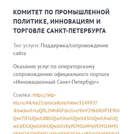
КОМИТЕТ ПО ПРОМЫШЛЕННОЙ
ПОЛИТИКЕ, ИННОВАЦИЯМ И
ТОРГОВЛЕ САНКТ-ПЕТЕРБУРГА
Тип услуги:
Поддержка/сопровождение
сайта
Оказание услуг по операторскому
сопровождению официального портала
«Инновационный Санкт-Петербург»
Ссылка:
https://etp-
ets.ru/44/ea21/procedure/view/314993?
&backurl=LzQ0L2NhdGFsb2cvcHJvY2VkdXJlP3E9JU
QwJTlFJUQwJUJBJUQwJUIwJUQwJUI3JUQwJUIwJUQ
wJUJEJUQwJUI4JUQwJUI1KyVEMSU4MyVEMSU4MS
VEMCVCQiVEMSU4MyVEMCVCMyslRDAlQkYlRDAlQ