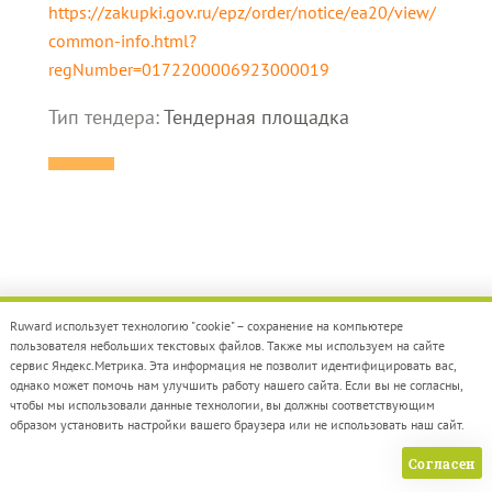
https://zakupki.gov.ru/epz/order/notice/ea20/view/
common-info.html?
regNumber=0172200006923000019
Тип тендера:
Тендерная площадка
Ruward использует технологию "cookie" – сохранение на компьютере
пользователя небольших текстовых файлов. Также мы используем на сайте
сервис Яндекс.Метрика. Эта информация не позволит идентифицировать вас,
однако может помочь нам улучшить работу нашего сайта. Если вы не согласны,
РЕЙТИНГИ
СЕРТИФИКАЦИЯ
ТЕНДЕРЫ
КЕЙСЫ
чтобы мы использовали данные технологии, вы должны соответствующим
AWARD
НОВОСТИ
О НАС
образом установить настройки вашего браузера или не использовать наш сайт.
ПАМЯТКА АГЕНТСТВАМ
РЕКЛАМА
Согласен