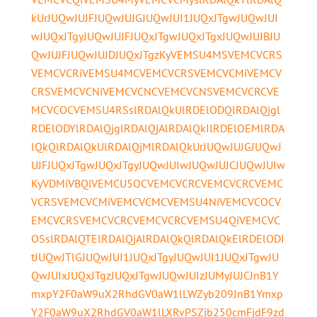
kUrJUQwJUJFJUQwJUJGJUQwJUI1JUQxJTgwJUQwJUI
wJUQxJTgyJUQwJUJFJUQxJTgwJUQxJTgxJUQwJUJBJU
QwJUJFJUQwJUJDJUQxJTgzKyVEMSU4MSVEMCVCRS
VEMCVCRiVEMSU4MCVEMCVCRSVEMCVCMiVEMCV
CRSVEMCVCNiVEMCVCNCVEMCVCNSVEMCVCRCVE
MCVCOCVEMSU4RSslRDAlQkUlRDElODQlRDAlQjgl
RDElODYlRDAlQjglRDAlQjAlRDAlQkIlRDElOEMlRDA
lQkQlRDAlQkUlRDAlQjMlRDAlQkUrJUQwJUJGJUQwJ
UJFJUQxJTgwJUQxJTgyJUQwJUIwJUQwJUJCJUQwJUIw
KyVDMiVBQiVEMCU5OCVEMCVCRCVEMCVCRCVEMC
VCRSVEMCVCMiVEMCVCMCVEMSU4NiVEMCVCOCV
EMCVCRSVEMCVCRCVEMCVCRCVEMSU4QiVEMCVC
OSslRDAlQTElRDAlQjAlRDAlQkQlRDAlQkElRDElODI
tJUQwJTlGJUQwJUI1JUQxJTgyJUQwJUI1JUQxJTgwJU
QwJUIxJUQxJTgzJUQxJTgwJUQwJUIzJUMyJUJCJnB1Y
mxpY2F0aW9uX2RhdGV0aW1lLWZyb209JnB1Ymxp
Y2F0aW9uX2RhdGV0aW1lLXRvPSZjb250cmFjdF9zd