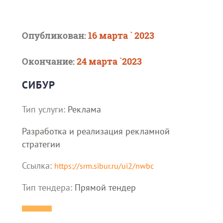
Опубликован:
16 марта ` 2023
Окончание:
24 марта `2023
СИБУР
Тип услуги:
Реклама
Paзpaбoткa и peaлизaция peклaмнoй
cтpaтeгии
Ссылка:
https://srm.sibur.ru/ui2/nwbc
Тип тендера:
Прямой тендер