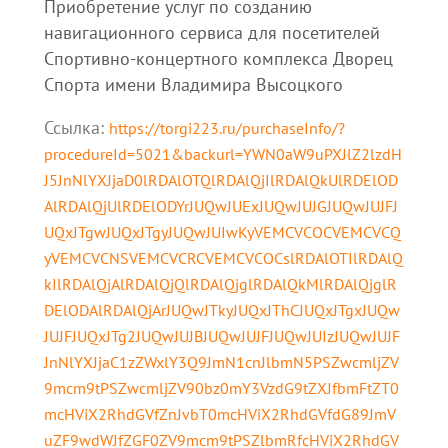
Приобретение услуг по созданию
навигационного сервиса для посетителей
Спортивно-концертного комплекса Дворец
Спорта имени Владимира Высоцкого
Ссылка:
https://torgi223.ru/purchaseInfo/?
procedureId=5021&backurl=YWN0aW9uPXJlZ2lzdH
J5JnNlYXJjaD0lRDAlOTQlRDAlQjIlRDAlQkUlRDElOD
AlRDAlQjUlRDElODYrJUQwJUExJUQwJUJGJUQwJUJFJ
UQxJTgwJUQxJTgyJUQwJUIwKyVEMCVCOCVEMCVCQ
yVEMCVCNSVEMCVCRCVEMCVCOCslRDAlOTIlRDAlQ
kIlRDAlQjAlRDAlQjQlRDAlQjglRDAlQkMlRDAlQjglR
DElODAlRDAlQjArJUQwJTkyJUQxJThCJUQxJTgxJUQw
JUJFJUQxJTg2JUQwJUJBJUQwJUJFJUQwJUIzJUQwJUJF
JnNlYXJjaC1zZWxlY3Q9JmN1cnJlbmN5PSZwcmljZV
9mcm9tPSZwcmljZV90bz0mY3VzdG9tZXJfbmFtZT0
mcHViX2RhdGVfZnJvbT0mcHViX2RhdGVfdG89JmV
uZF9wdWJfZGF0ZV9mcm9tPSZlbmRfcHViX2RhdGV