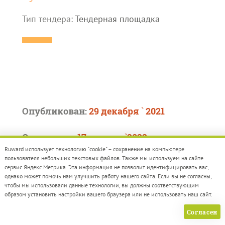
Тип тендера:
Тендерная площадка
Опубликован:
29 декабря ` 2021
Окончание:
17 января `2022
Ruward использует технологию "cookie" – сохранение на компьютере
Бюджет:
5 736 000,00
пользователя небольших текстовых файлов. Также мы используем на сайте
сервис Яндекс.Метрика. Эта информация не позволит идентифицировать вас,
однако может помочь нам улучшить работу нашего сайта. Если вы не согласны,
АКЦИОНЕРНОЕ ОБЩЕСТВО
чтобы мы использовали данные технологии, вы должны соответствующим
образом установить настройки вашего браузера или не использовать наш сайт.
АВИАКОМПАНИЯ ЯКУТИЯ
Согласен
Тип услуги:
Mobile (разработка мобильных