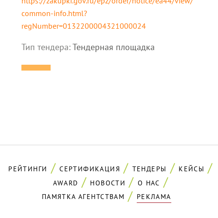
https://zakupki.gov.ru/epz/order/notice/ea44/view/
common-info.html?
regNumber=0132200004321000024
Тип тендера:
Тендерная площадка
РЕЙТИНГИ
СЕРТИФИКАЦИЯ
ТЕНДЕРЫ
КЕЙСЫ
AWARD
НОВОСТИ
О НАС
ПАМЯТКА АГЕНТСТВАМ
РЕКЛАМА