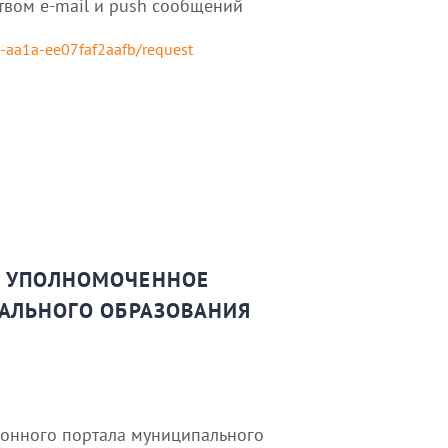
твом e-mail и push сообщений
4-aa1a-ee07faf2aafb/request
Е УПОЛНОМОЧЕННОЕ
АЛЬНОГО ОБРАЗОВАНИЯ
ионного портала муниципального