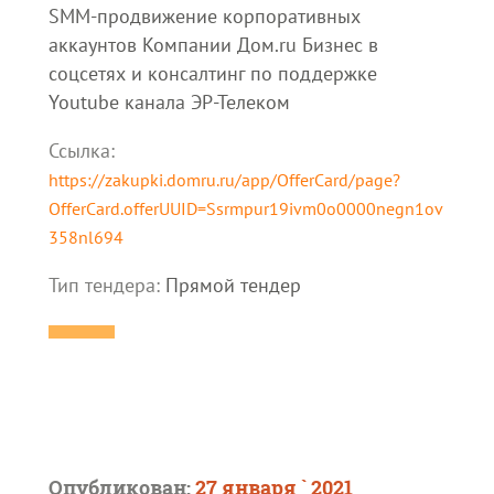
SMM-продвижение корпоративных
аккаунтов Компании Дом.ru Бизнес в
соцсетях и консалтинг по поддержке
Youtube канала ЭР-Телеком
Ссылка:
https://zakupki.domru.ru/app/OfferCard/page?
OfferCard.offerUUID=Ssrmpur19ivm0o0000negn1ov
358nl694
Тип тендера:
Прямой тендер
Опубликован:
27 января ` 2021