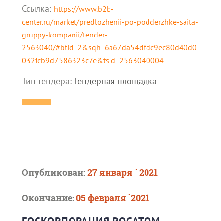
Ссылка:
https://www.b2b-
center.ru/market/predlozhenii-po-podderzhke-saita-
gruppy-kompanii/tender-
2563040/#btid=2&sqh=6a67da54dfdc9ec80d40d0
032fcb9d7586323c7e&tsid=2563040004
Тип тендера:
Тендерная площадка
Опубликован:
27 января ` 2021
Окончание:
05 февраля `2021
ГОСКОРПОРАЦИЯ РОСАТОМ