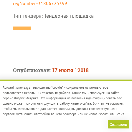
regNumber=31806725399
Тип тендера:
Тендерная площадка
Опубликован:
17 июля ` 2018
Окончание:
08 августа `2018
Ruward использует технологию "cookie" – сохранение на компьютере
пользователя небольших текстовых файлов. Также мы используем на сайте
Бюджет:
999 600,00
сервис Яндекс.Метрика. Эта информация не позволит идентифицировать вас,
однако может помочь нам улучшить работу нашего сайта. Если вы не согласны,
чтобы мы использовали данные технологии, вы должны соответствующим
АВТОНОМНОЕ УЧРЕЖДЕНИЕ
образом установить настройки вашего браузера или не использовать наш сайт.
ХАНТЫ-МАНСИЙСКОГО
Согласен
АВТОНОМНОГО ОКРУГА - ЮГРЫ