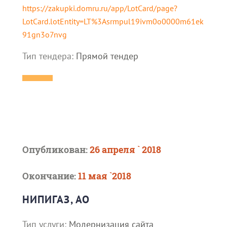
https://zakupki.domru.ru/app/LotCard/page?
LotCard.lotEntity=LT%3Asrmpul19ivm0o0000m61ek
91gn3o7nvg
Тип тендера:
Прямой тендер
Опубликован:
26 апреля ` 2018
Окончание:
11 мая `2018
НИПИГАЗ, АО
Тип услуги:
Модернизация сайта