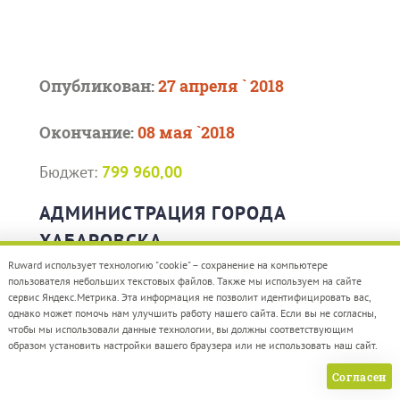
Опубликован:
27 апреля ` 2018
Окончание:
08 мая `2018
Бюджет:
799 960,00
АДМИНИСТРАЦИЯ ГОРОДА
ХАБАРОВСКА
Ruward использует технологию "cookie" – сохранение на компьютере
пользователя небольших текстовых файлов. Также мы используем на сайте
Тип услуги:
Прочее
сервис Яндекс.Метрика. Эта информация не позволит идентифицировать вас,
однако может помочь нам улучшить работу нашего сайта. Если вы не согласны,
Оказание информационных услуг по
чтобы мы использовали данные технологии, вы должны соответствующим
подготовке и размещению материалов о
образом установить настройки вашего браузера или не использовать наш сайт.
реализации городских программ на сайте
Согласен
СМИ в сети Интернет