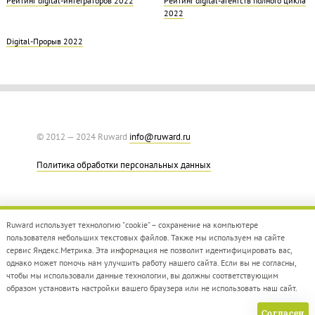
Рейтинг digital-интеграторов 2022
Рейтинг digital-агентств полного цикла
2022
Digital-Прорыв 2022
© 2012 — 2024 Ruward
info@ruward.ru
Политика обработки персональных данных
Ruward использует технологию "cookie" – сохранение на компьютере
пользователя небольших текстовых файлов. Также мы используем на сайте
сервис Яндекс.Метрика. Эта информация не позволит идентифицировать вас,
однако может помочь нам улучшить работу нашего сайта. Если вы не согласны,
Дизайн –
Red Collar
чтобы мы использовали данные технологии, вы должны соответствующим
Создание сайта –
Integrate
образом установить настройки вашего браузера или не использовать наш сайт.
Согласен