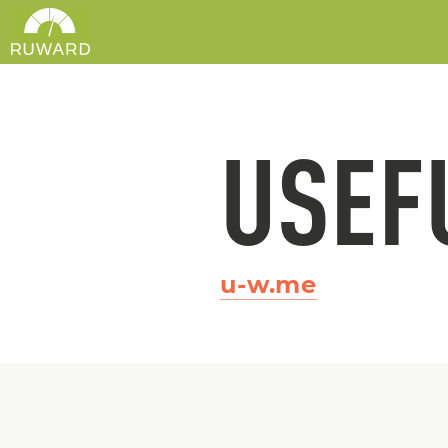
USEF
u-w.me