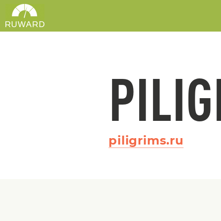
PILI
piligrims.ru