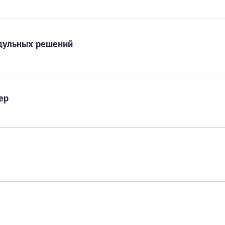
дульных решений
ер