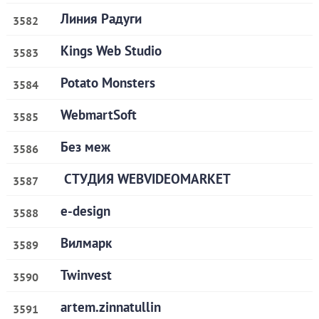
Линия Радуги
3582
Kings Web Studio
3583
Potato Monsters
3584
WebmartSoft
3585
Без меж
3586
СТУДИЯ WEBVIDEOMARKET
3587
e-design
3588
Вилмарк
3589
Twinvest
3590
artem.zinnatullin
3591