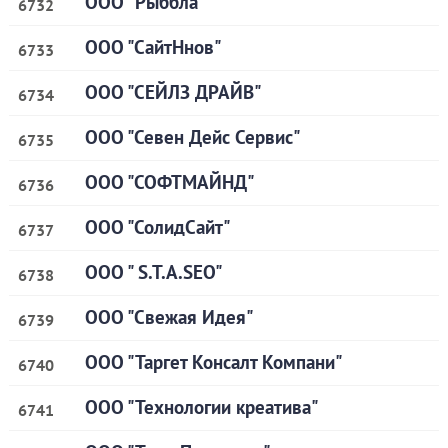
ООО "Рыббла"
6732
ООО "СайтНнов"
6733
ООО "СЕЙЛЗ ДРАЙВ"
6734
ООО "Севен Дейс Сервис"
6735
ООО "СОФТМАЙНД"
6736
ООО "СолидСайт"
6737
ООО " S.T.A.SEO"
6738
ООО "Свежая Идея"
6739
ООО "Таргет Консалт Компани"
6740
ООО "Технологии креатива"
6741