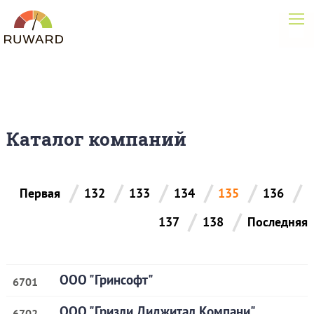
Каталог компаний
/
/
/
/
/
/
Первая
132
133
134
135
136
/
/
137
138
Последняя
ООО "Гринсофт"
6701
ООО "Гризли Диджитал Компани"
6702