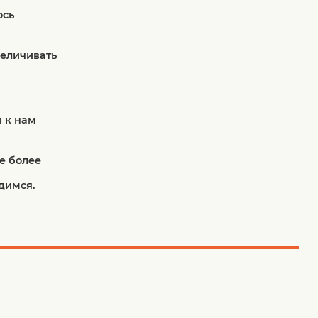
ось
величивать
я к нам
е более
рдимся.