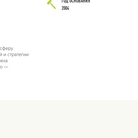
ГОД ОСНОВАНИЯ
2004
 сферу
 и стратегии
пеха
го —