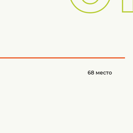
68
место