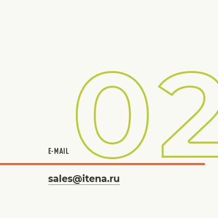
E-MAIL
sales@itena.ru