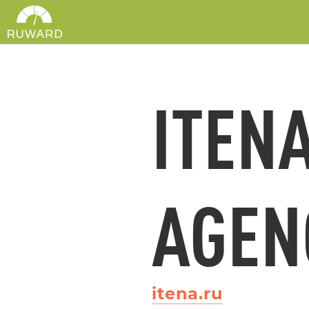
ITENA
AGEN
itena.ru