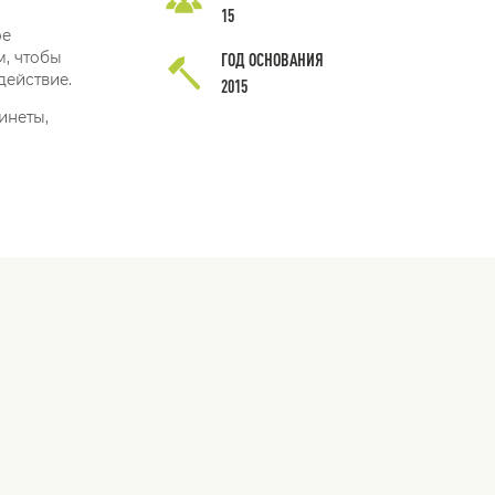
15
ое
м, чтобы
ГОД ОСНОВАНИЯ
действие.
2015
инеты,