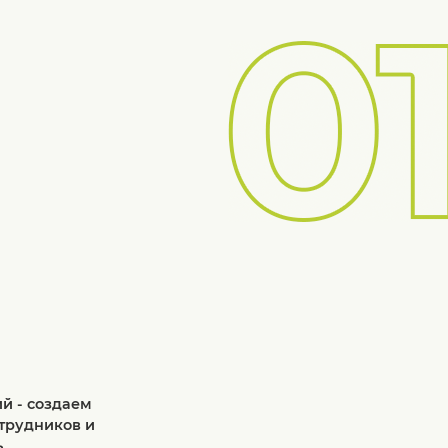
й - создаем
трудников и
ь