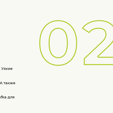
 Узкие
 А также
afka для