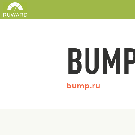
BUM
bump.ru