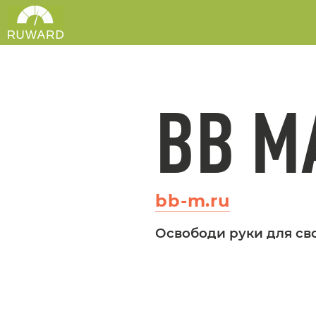
BB M
bb-m.ru
Освободи руки для св