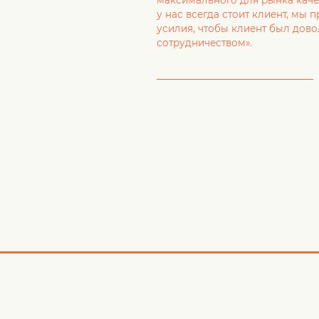
максимального для рынка качес
у нас всегда стоит клиент, мы
усилия, чтобы клиент был дов
сотрудничеством».