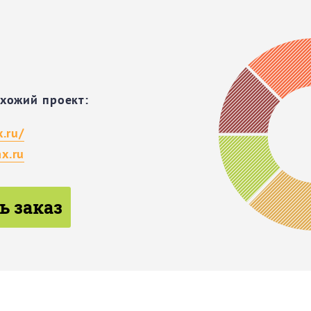
охожий проект:
x.ru/
x.ru
ь заказ