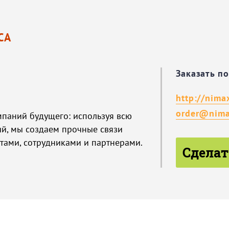
СА
Заказать п
http://nima
order@nima
мпаний будущего: используя всю
ий, мы создаем прочные связи
тами, сотрудниками и партнерами.
Сделат