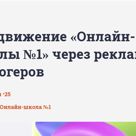
движение «Онлайн-
лы №1» через рекл
логеров
 ‘25
 Онлайн-школа №1