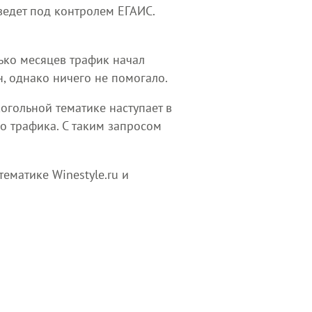
ведет под контролем ЕГАИС.
ько месяцев трафик начал
н, однако ничего не помогало.
когольной тематике наступает в
о трафика. С таким запросом
ематике Winestyle.ru и