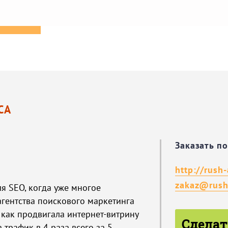
СА
Заказать п
http://rush
zakaz@rush
ля SEO, когда уже многое
гентства поискового маркетинга
 как продвигала интернет-витрину
Сделат
 трафик в 4 раза всего за 5