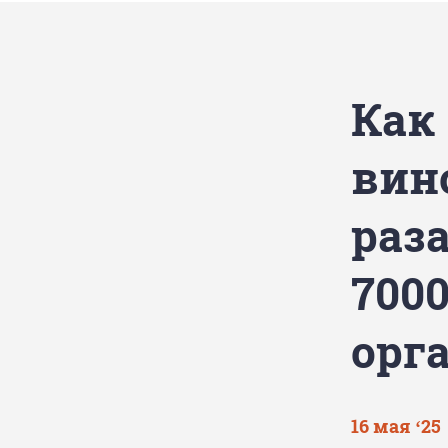
Как
вин
раз
700
орг
16 мая ‘25