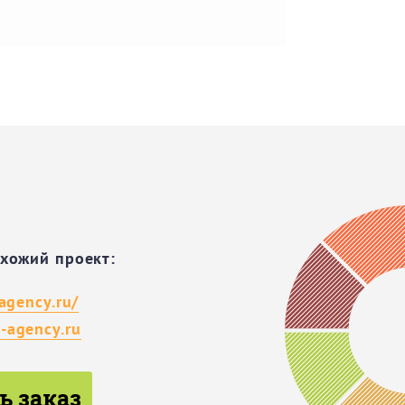
охожий проект:
-agency.ru/
-agency.ru
ь заказ