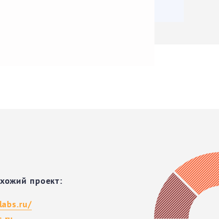
охожий проект:
labs.ru/
.ru