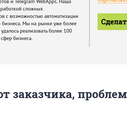
отов и Telegram WebApps. Наша
зработкой сложных
ов с возможностью автоматизации
Сделат
 бизнеса. Мы на рынке уже более
м удалось реализовать более 100
 сфер бизнеса.
 от заказчика, пробле