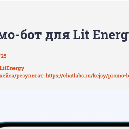
о-бот для Lit Ener
‘25
LitEnergy
кейса/результат:
https://chatlabs.ru/kejsy/promo-b