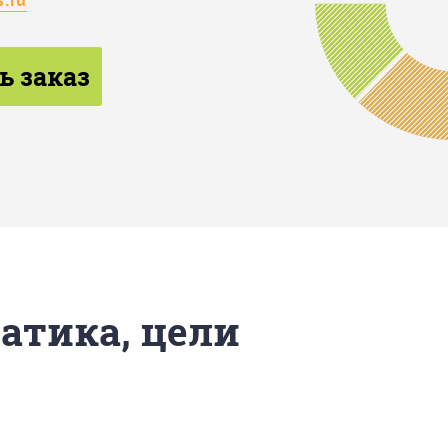
ь заказ
матика, цели