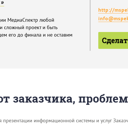
Р»
http://mspek
info@mspek
дии МедиаСпектр любой
и сложный проект и быть
дем его до финала и не оставим
Сделат
 от заказчика, пробле
я презентации информационной системы и услуг Заказч