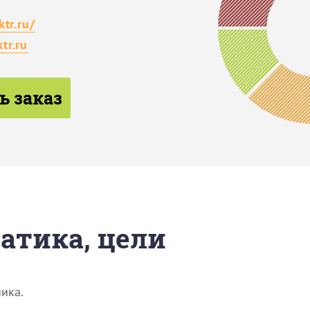
tr.ru/
tr.ru
ь заказ
матика, цели
ика.