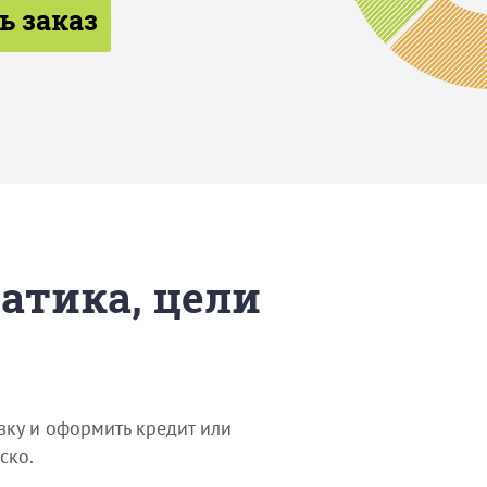
ь заказ
матика, цели
вку и оформить кредит или
ско.