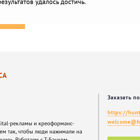
результатов удалось достичь.
СА
Заказать п
https://hun
welcome@h
gital-рекламы и креоформанс-
аем так, чтобы люди нажимали на
ние». Работаем с Т-Банком,