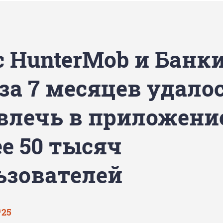
 HunterMob и Банки
за 7 месяцев удало
влечь в приложени
ее 50 тысяч
ьзователей
‘25