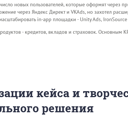
ь число новых пользователей, которые оформят через п
ожение через Яндекс Директ и VKAds, но захотел расши
асштабировать in-app площадки - Unity Ads, IronSource 
одуктов - кредитов, вкладов и страховок. Основным KP
зации кейса и творче
льного решения