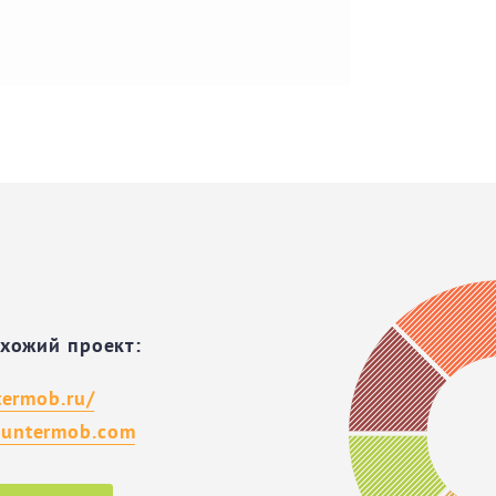
охожий проект:
termob.ru/
untermob.com