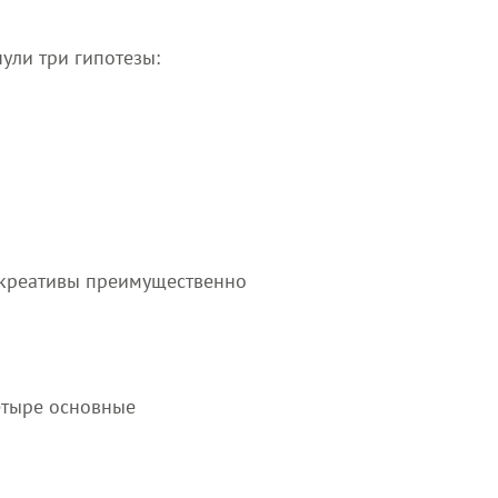
ули три гипотезы:
и креативы преимущественно
четыре основные