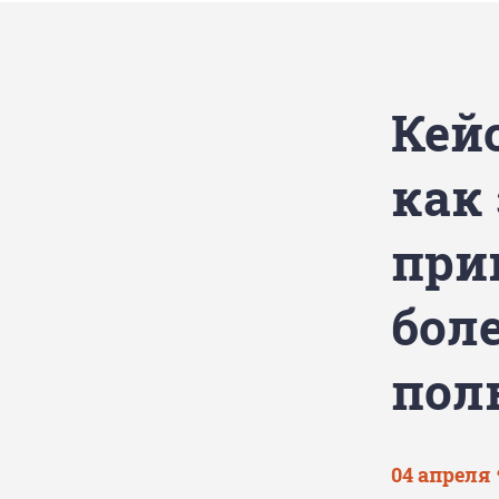
Кейс
как 
при
бол
пол
04 апреля 