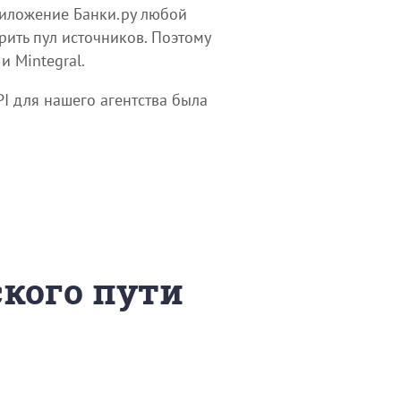
риложение Банки.ру любой
рить пул источников. Поэтому
и Mintegral.
I для нашего агентства была
ского пути