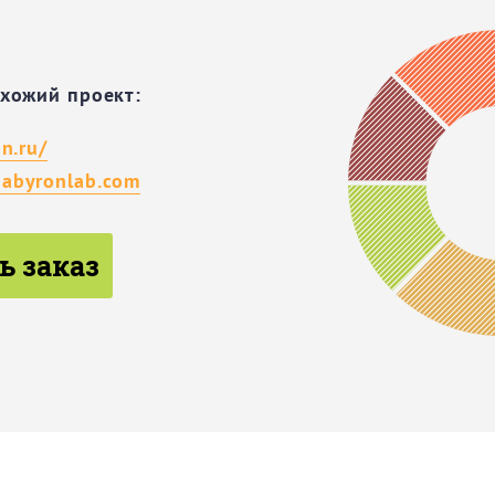
охожий проект:
n.ru/
abyronlab.com
ь заказ