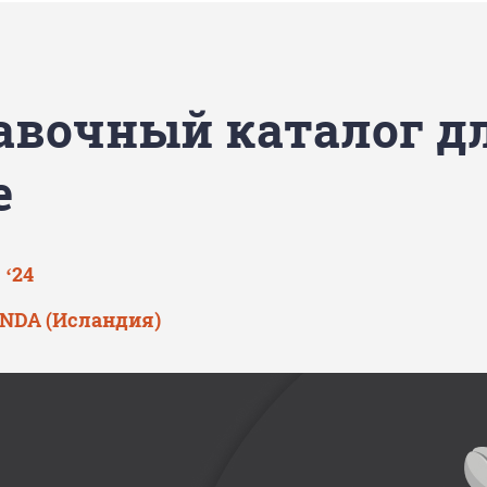
авочный каталог д
е
 ‘24
 NDA (Исландия)