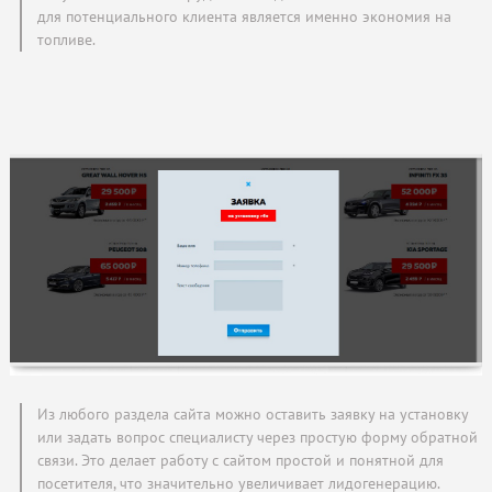
для потенциального клиента является именно экономия на
топливе.
Из любого раздела сайта можно оставить заявку на установку
или задать вопрос специалисту через простую форму обратной
связи. Это делает работу с сайтом простой и понятной для
посетителя, что значительно увеличивает лидогенерацию.