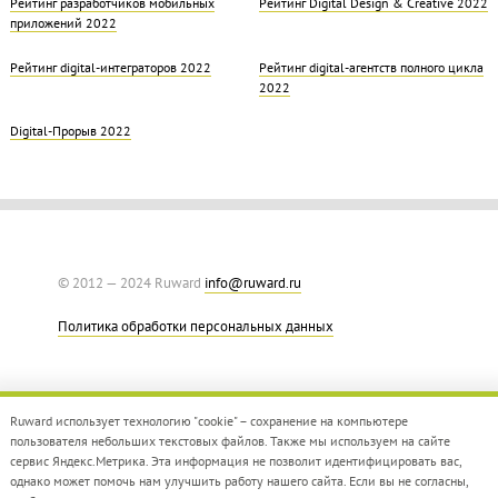
Рейтинг разработчиков мобильных
Рейтинг Digital Design & Creative 2022
приложений 2022
Рейтинг digital-интеграторов 2022
Рейтинг digital-агентств полного цикла
2022
Digital-Прорыв 2022
© 2012 — 2024 Ruward
info@ruward.ru
Политика обработки персональных данных
Ruward использует технологию "cookie" – сохранение на компьютере
пользователя небольших текстовых файлов. Также мы используем на сайте
сервис Яндекс.Метрика. Эта информация не позволит идентифицировать вас,
однако может помочь нам улучшить работу нашего сайта. Если вы не согласны,
Дизайн –
Red Collar