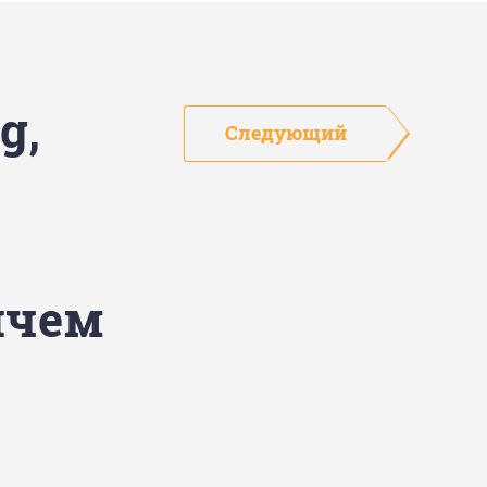
g,
Следующий
ичем