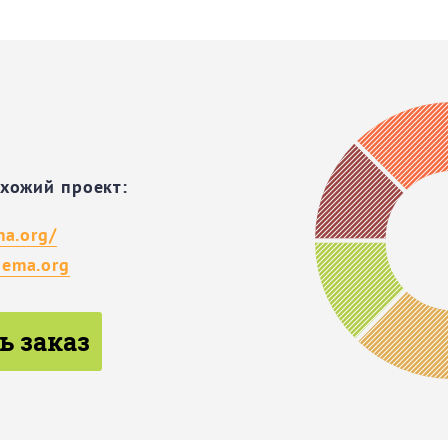
охожий проект:
ma.org/
ema.org
ь заказ