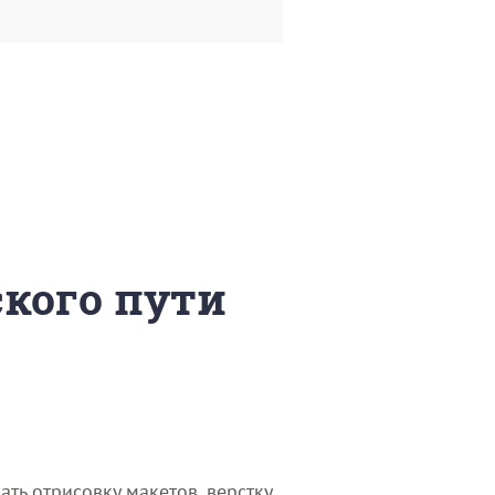
ского пути
ть отрисовку макетов, верстку,