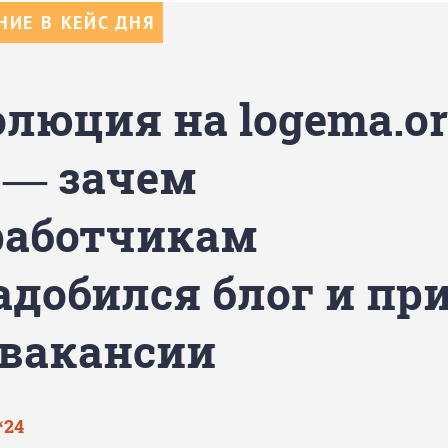
ИЕ В КЕЙС ДНЯ
люция на logema.or
 — зачем
работчикам
адобился блог и пр
 вакансии
‘24