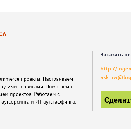
СА
Заказать п
http://loge
ask_rw@log
commerce проекты. Настраиваем
другими сервисами. Помогаем с
ием проектов. Работаем с
Сделат
аутсорсинга и ИТ-аутстаффинга.