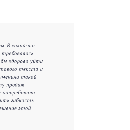
м. В какой-то
 требовалось
 бы здорово уйти
отового текста и
именили такой
лу продаж
g потребовала
чить гибкость
ешение этой