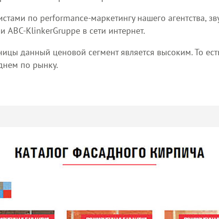
стами по performance-маркетингу нашего агентства, зву
ABC-KlinkerGruppe в сети интернет.
озницы данный ценовой сегмент является высоким. То ес
днем по рынку.