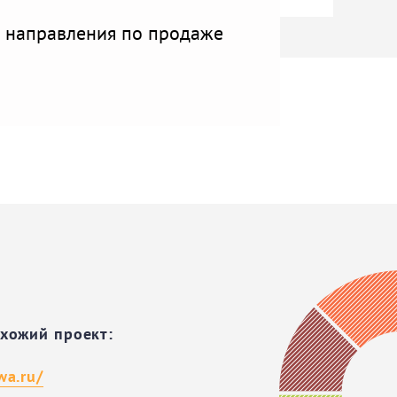
о направления по продаже
охожий проект:
wa.ru/