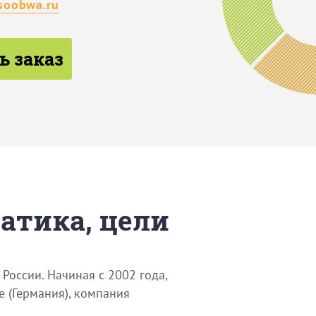
soobwa.ru
ь заказ
матика, цели
России. Начиная с 2002 года,
 (Германия), компания