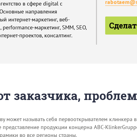
rabotaem@
ентство в сфере digital с
 Основные направления
ый интернет-маркетинг, веб-
Сделат
, performance-маркетинг, SMM, SEO,
тернет-проектов, консалтинг.
 от заказчика, пробле
у может называть себя первооткрывателем клинкера в 
е представление продукции концерна ABC-KlinkerGruppe
рамики во все регионы страны.