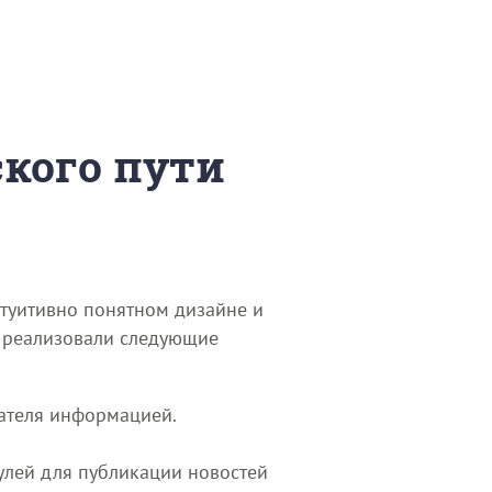
ского пути
нтуитивно понятном дизайне и
и реализовали следующие
вателя информацией.
улей для публикации новостей