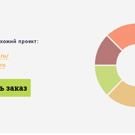
охожий проект:
.ru/
ru
ь заказ