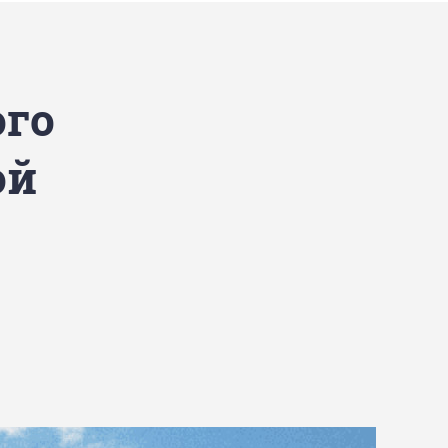
ого
ой