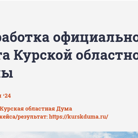
работка официальн
та Курской областн
мы
 ‘24
 Курская областная Дума
кейса/результат:
https://kurskduma.ru/