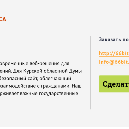
СА
Заказать п
http://66bit
info@66bit.
современные веб-решения для
ений. Для Курской областной Думы
безопасный сайт, облегчающий
Сделат
взаимодействие с гражданами. Наш
рживает важные государственные