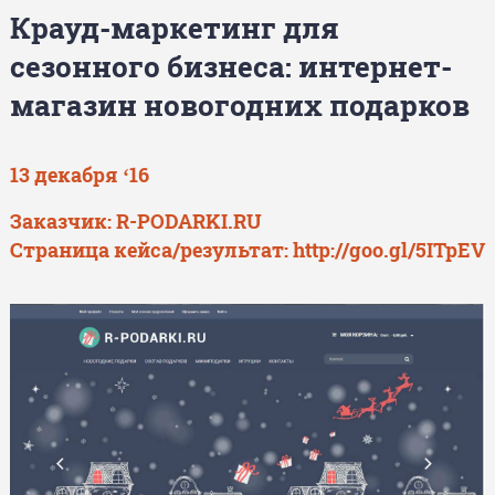
Крауд-маркетинг для
сезонного бизнеса: интернет-
магазин новогодних подарков
13 декабря ‘16
Заказчик:
R-PODARKI.RU
Страница кейса/результат:
http://goo.gl/5ITpEV