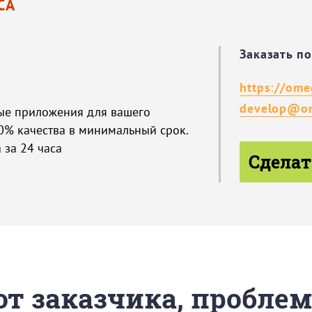
СА
Заказать п
https://ome
develop@om
ые приложения для вашего
0% качества в минимальный срок.
 за 24 часа
Сделат
 от заказчика, пробле