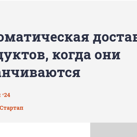
оматическая доста
дуктов, когда они
анчиваются
 ‘24
 Стартап