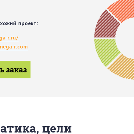
охожий проект:
ga-r.ru/
ega-r.com
ь заказ
матика, цели