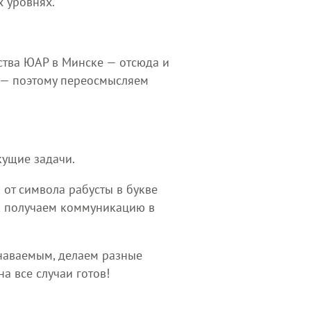
 уровнях.
ства ЮАР в Минске — отсюда и
я — поэтому переосмысляем
кущие задачи.
 от символа рабусты в букве
ак получаем коммуникацию в
знаваемым, делаем разные
а все случаи готов!