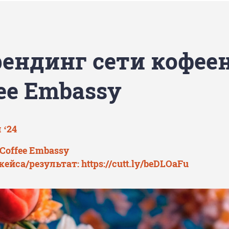
рендинг сети кофее
ee Embassy
 ‘24
Coffee Embassy
кейса/результат:
https://cutt.ly/beDLOaFu