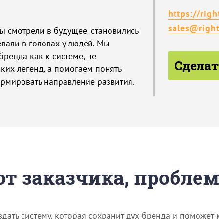
https://righ
sales@right
ы смотрели в будущее, становились
евали в головах у людей. Мы
ренда как к системе, не
Сделат
ких легенд, а помогаем понять
ормировать направление развития.
 от заказчика, пробле
здать систему, которая сохранит дух бренда и поможет