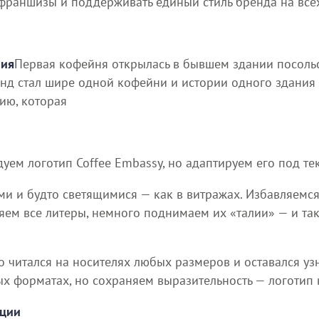
франшизы и поддерживать единый стиль бренда на всех
ния
Первая кофейня открылась в бывшем здании посоль
ренд стал шире одной кофейни и истории одного здани
ию, которая
уем логотип Coffee Embassy, но адаптируем его под те
и и будто светящимися — как в витражах. Избавляемся
яем все литеры, немного поднимаем их «талии» — и т
 читался на носителях любых размеров и оставался у
х форматах, но сохраняем выразительность — логотип н
ации