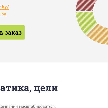
t.by/
.by
ь заказ
матика, цели
 компании масштабироваться.