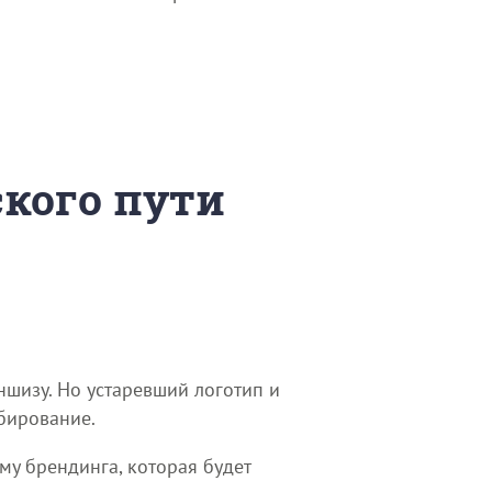
ского пути
ншизу. Но устаревший логотип и
бирование.
му брендинга, которая будет