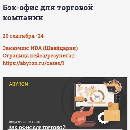
Бэк-офис для торговой
компании
20 сентября ‘24
Заказчик: NDA (Швейцария)
Страница кейса/результат:
https://abyron.ru/cases/1