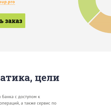
oup.pro
ь заказ
матика, цели
 банка с доступом к
пераций, а также сервис по