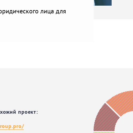
юридического лица для
охожий проект:
group.pro/