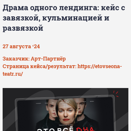
Драма одного лендинга: кейс с
завязкой, кульминацией и
развязкой
27 августа ‘24
Заказчик: Арт-Партнёр
Страница кейса/результат:
https://etovseona-
teatr.ru/