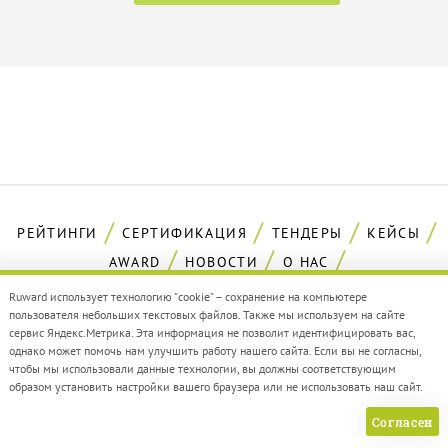
РЕЙТИНГИ
СЕРТИФИКАЦИЯ
ТЕНДЕРЫ
КЕЙСЫ
AWARD
НОВОСТИ
О НАС
ПАМЯТКА АГЕНТСТВАМ
РЕКЛАМА
Ruward использует технологию "cookie" – сохранение на компьютере
пользователя небольших текстовых файлов. Также мы используем на сайте
сервис Яндекс.Метрика. Эта информация не позволит идентифицировать вас,
однако может помочь нам улучшить работу нашего сайта. Если вы не согласны,
чтобы мы использовали данные технологии, вы должны соответствующим
образом установить настройки вашего браузера или не использовать наш сайт.
Согласен
Каталог сертифицированных digital-
Золотая Cотня российского Digital
агентств
2022