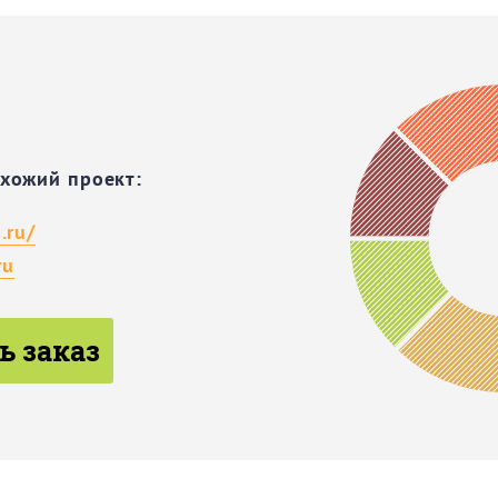
охожий проект:
.ru/
ru
ь заказ