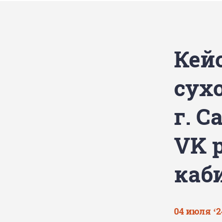
Кей
сух
г. С
VK 
каб
04 июля ‘2