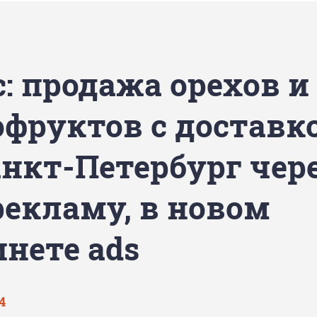
с: продажа орехов и
офруктов с доставк
анкт-Петербург чер
рекламу, в новом
инете ads
4