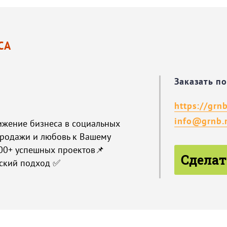
СА
Заказать п
https://grnb
info@grnb.
вижение бизнеса в социальных
продажи и любовь к Вашему
100+ успешных проектов📌
Сделат
еский подход ✅