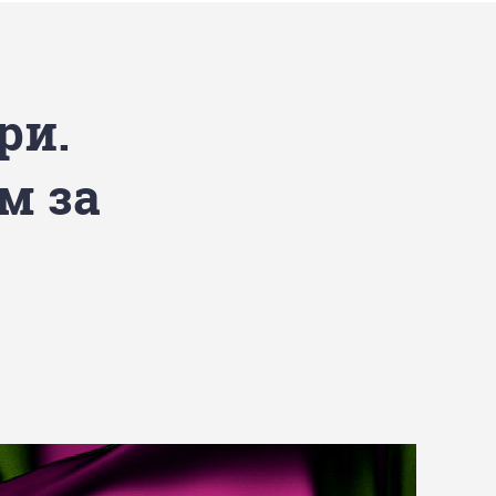
ри.
м за