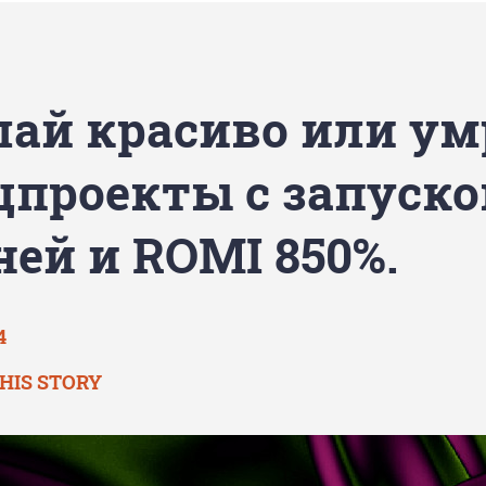
лай красиво или ум
цпроекты с запуско
ней и ROMI 850%.
4
 HIS STORY