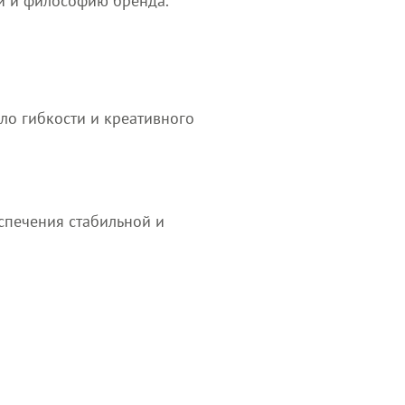
ти и философию бренда.
ало гибкости и креативного
еспечения стабильной и