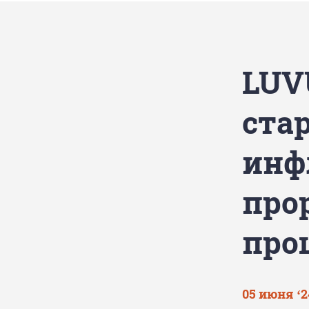
LUV
ста
инф
про
про
05 июня ‘2