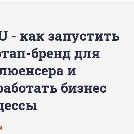
U - как запустить
ртап-бренд для
люенсера и
работать бизнес
цессы
4