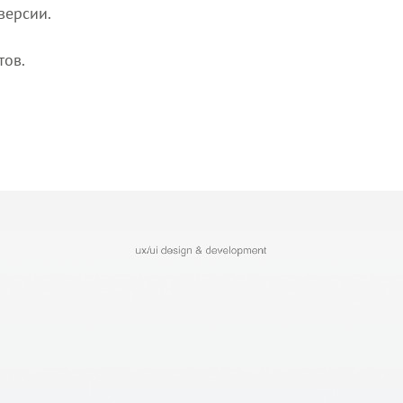
версии.
тов.