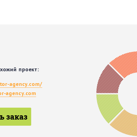
охожий проект:
stor-agency.com/
or-agency.com
ь заказ