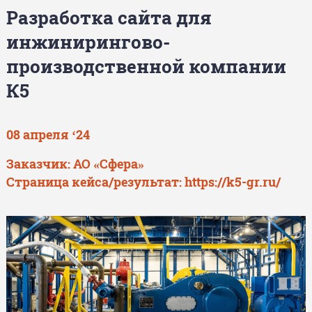
Разработка сайта для
инжинирингово-
производственной компании
К5
08 апреля ‘24
Заказчик: АО «Сфера»
Страница кейса/результат:
https://k5-gr.ru/