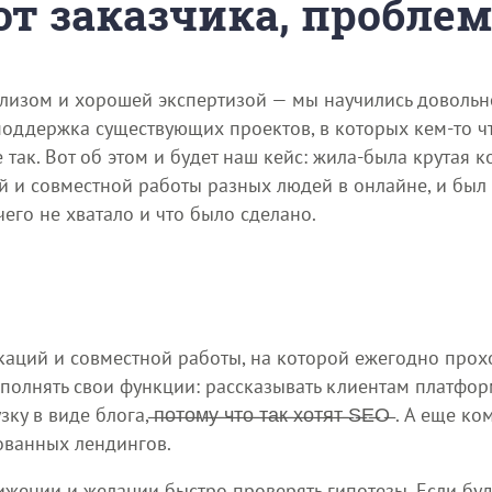
 от заказчика, пробле
ализом и хорошей экспертизой — мы научились довольн
поддержка существующих проектов, в которых кем-то чт
е так. Вот об этом и будет наш кейс: жила-была крутая 
 и совместной работы разных людей в онлайне, и был у
 чего не хватало и что было сделано.
аций и совместной работы, на которой ежегодно прох
олнять свои функции: рассказывать клиентам платформ
е блога, ̶п̶о̶т̶о̶м̶у̶ ̶ч̶т̶о̶ ̶т̶а̶к̶ ̶х̶о̶т̶я̶т̶ ̶S̶E̶O̶ . А е
ованных лендингов.
жении и желании быстро проверять гипотезы. Если буд