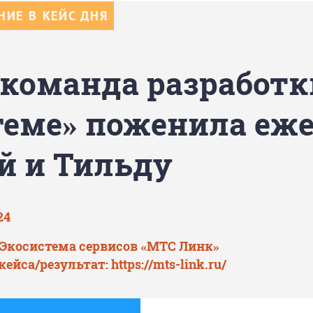
ИЕ В КЕЙС ДНЯ
 команда разработк
геме» поженила еже
й и Тильду
24
 Экосистема сервисов «МТС Линк»
кейса/результат:
https://mts-link.ru/