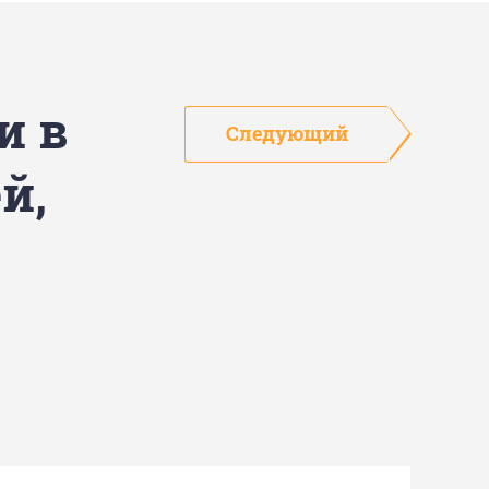
и в
Следующий
й,