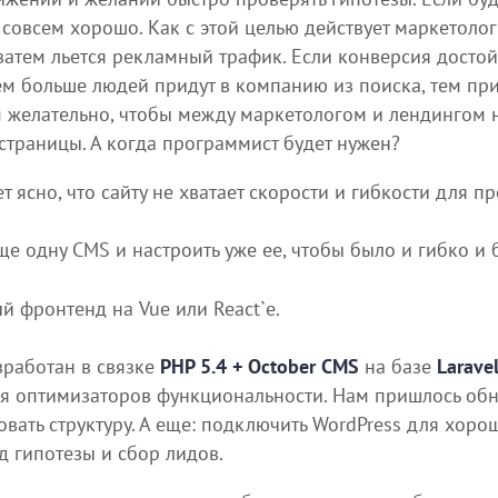
овсем хорошо. Как с этой целью действует маркетолог:
 затем льется рекламный трафик. Если конверсия досто
м больше людей придут в компанию из поиска, тем при
м желательно, чтобы между маркетологом и лендингом 
 страницы. А когда программист будет нужен?
 ясно, что сайту не хватает скорости и гибкости для п
ще одну CMS и настроить уже ее, чтобы было и гибко и 
й фронтенд на Vue или React`е.
зработан в связке
PHP 5.4 + October CMS
на базе
Larave
ля оптимизаторов функциональности. Нам пришлось обн
овать структуру. А еще: подключить WordPress для хоро
 гипотезы и сбор лидов.