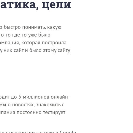
матика, цели
о быстро понимать, какую
о-то где-то уже было
компания, которая построила
 них сайт и было этому сайту
одит до 5 миллионов онлайн-
ы о новостях, знакомить с
ще компания постоянно тестирует
ут высокие показатели в Google