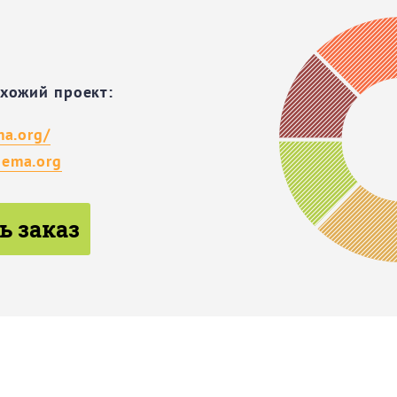
охожий проект:
ma.org/
ema.org
ь заказ