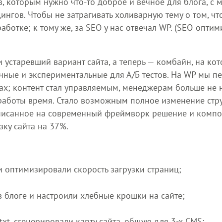
в, которым нужно что-то доброе и вечное для блога, 
ингов. Чтобы не затрагивать холиварную тему о том, чт
аботке; к тому же, за SEO у нас отвечал WP. (SEO-опти
устаревший вариант сайта, а теперь — комбайн, на кот
чные и экспериментальные для А/Б тестов. На WP мы пе
ах; контент стал управляемым, менеджерам больше не 
работы время. Стало возможным полное изменение стр
реписанное на современный фреймворк решение и комп
зку сайта на 37%.
и оптимизировали скорость загрузки страниц;
в блоге и настроили хлебные крошки на сайте;
txt, сгенерировали карту сайта, общую для 3-х CMS;