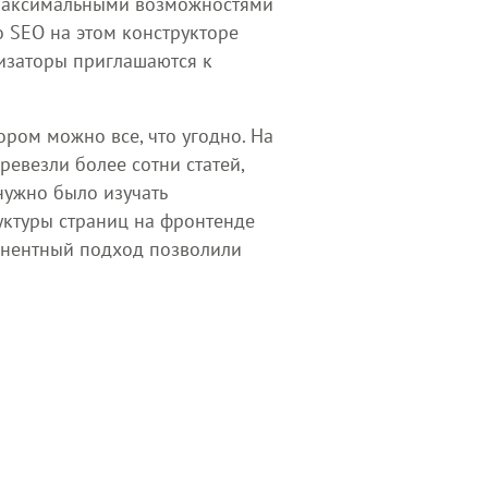
с максимальными возможностями
о SEO на этом конструкторе
мизаторы приглашаются к
ором можно все, что угодно. На
ревезли более сотни статей,
нужно было изучать
уктуры страниц на фронтенде
онентный подход позволили