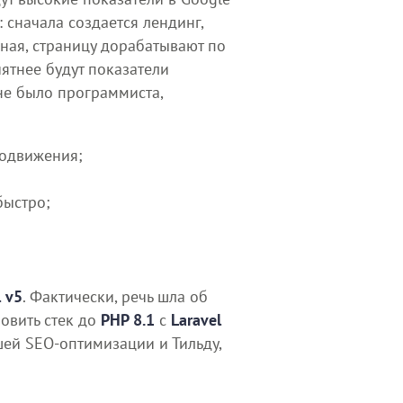
 сначала создается лендинг,
йная, страницу дорабатывают по
ятнее будут показатели
не было программиста,
родвижения;
быстро;
l v5
. Фактически, речь шла об
овить стек до
PHP 8.1
с
Laravel
шей SEO-оптимизации и Тильду,