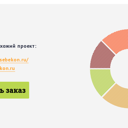
охожий проект:
sebekon.ru/
kon.ru
ь заказ