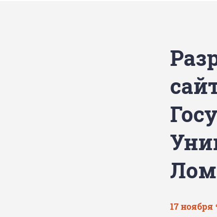
Раз
сай
Гос
Уни
Лом
17 ноября 